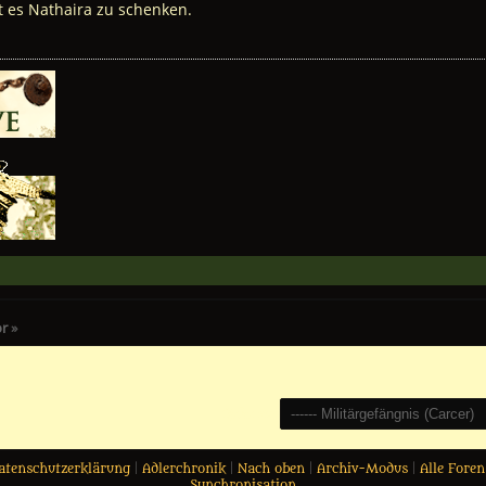
 es Nathaira zu schenken.
or
»
Gehe zu:
atenschutzerklärung
|
Adlerchronik
|
Nach oben
|
Archiv-Modus
|
Alle Foren
Synchronisation