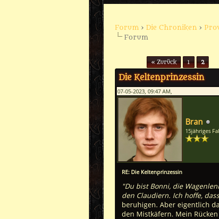
Forum
›
Die Chroniken
›
Pro
Forum
Seiten (2):
« Zurück
1
2
Die Keltenprinzessin
07-05-2023, 09:47 AM,
Bran
15jähriges F
RE: Die Keltenprinzessin
"Du bist Bonni, die Wagenlen
den Claudiern. Ich hoffe, da
beruhigen. Aber eigentlich da
den Mistkäfern. Mein Rücken 