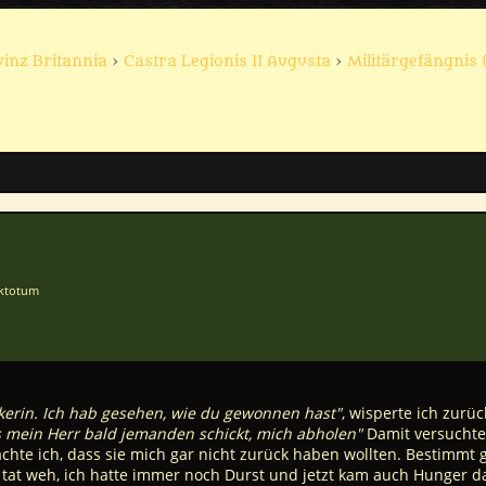
vinz Britannia
›
Castra Legionis II Augusta
›
Militärgefängnis 
aktotum
kerin. Ich hab gesehen, wie du gewonnen hast"
, wisperte ich zurüc
ss mein Herr bald jemanden schickt, mich abholen"
Damit versuchte 
chte ich, dass sie mich gar nicht zurück haben wollten. Bestimmt 
tat weh, ich hatte immer noch Durst und jetzt kam auch Hunger da