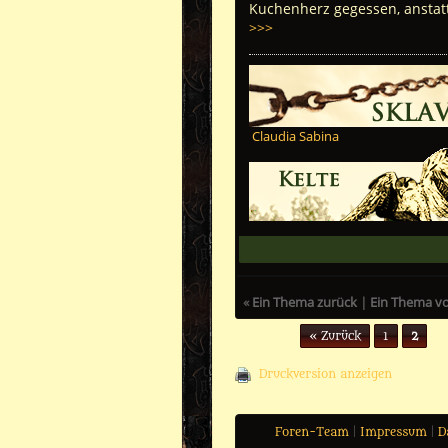
Kuchenherz gegessen, anstatt
>>>
Claudia Sabina
«
Ein Thema zurück
|
Ein Thema v
Seiten (2):
« Zurück
1
2
Druckversion anzeigen
Foren-Team
|
Impressum
|
D