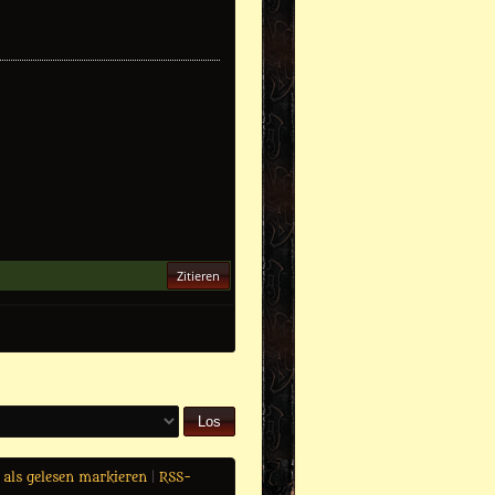
Zitieren
 als gelesen markieren
|
RSS-