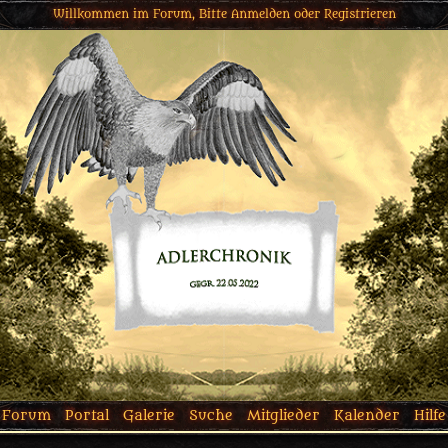
Willkommen im Forum, Bitte
Anmelden
oder
Registrieren
Forum
Portal
Galerie
Suche
Mitglieder
Kalender
Hilfe