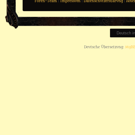
Foren-Team
|
Impressum
|
Datenschutzerklärung
|
Adle
Deutsche Übersetzung:
MyBB