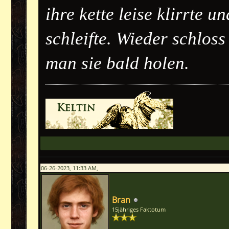
ihre kette leise klirrte 
schleifte. Wieder schlos
man sie bald holen.
06-26-2023, 11:33 AM,
Bran
15jähriges Faktotum