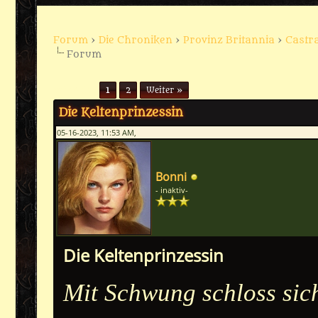
Forum
›
Die Chroniken
›
Provinz Britannia
›
Castra
Forum
Seiten (2):
1
2
Weiter »
Die Keltenprinzessin
05-16-2023, 11:53 AM,
Bonni
- inaktiv-
Die Keltenprinzessin
Mit Schwung schloss sich