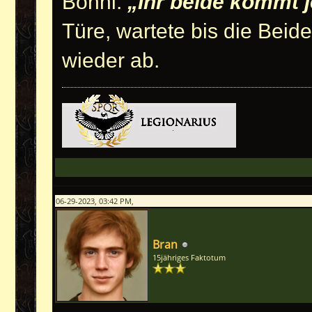
Bonni.
„Ihr beide kommt j
Türe, wartete bis die Bei
wieder ab.
06-29-2023, 03:42 PM,
Bran
15jähriges Faktotum