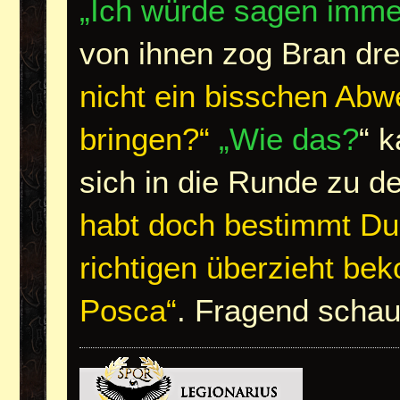
„Ich würde sagen imme
von ihnen zog Bran dre
nicht ein bisschen Abwe
bringen?“
„Wie das?
“ k
sich in die Runde zu 
habt doch bestimmt Dur
richtigen überzieht b
Posca“
. Fragend s
chau