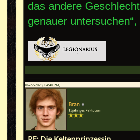
das andere Geschlecht 
genauer untersuchen“,
06-22-2023, 04:40 PM,
Bran
15jähriges Faktotum
RE: Die Keltenprinzessin