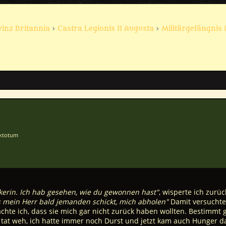
vinz Britannia
›
Castra Legionis II Augusta
›
Militärgefängnis 
aktotum
kerin. Ich hab gesehen, wie du gewonnen hast"
, wisperte ich zurüc
ss mein Herr bald jemanden schickt, mich abholen"
Damit versuchte 
chte ich, dass sie mich gar nicht zurück haben wollten. Bestimmt 
tat weh, ich hatte immer noch Durst und jetzt kam auch Hunger da