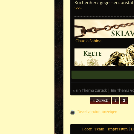
Kuchenherz gegessen, anstatt
>>>
Claudia Sabina
«
Ein Thema zurück
|
Ein Thema v
Seiten (2):
« Zurück
1
2
Druckversion anzeigen
Foren-Team
|
Impressum
|
D