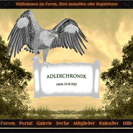
Willkommen im Forum, Bitte
Anmelden
oder
Registrieren
Forum
Portal
Galerie
Suche
Mitglieder
Kalender
Hilfe