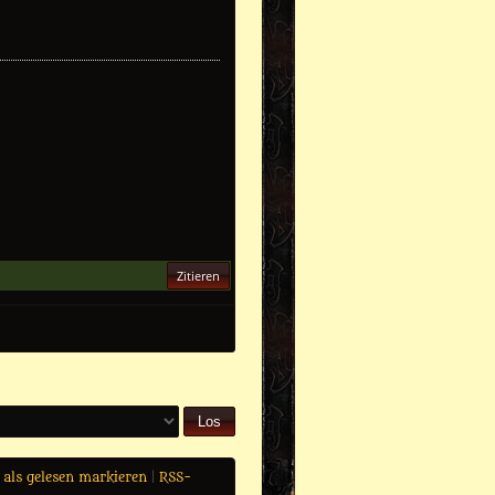
Zitieren
 als gelesen markieren
|
RSS-