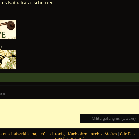
 es Nathaira zu schenken.
or
»
Gehe zu:
atenschutzerklärung
|
Adlerchronik
|
Nach oben
|
Archiv-Modus
|
Alle Foren
Synchronisation