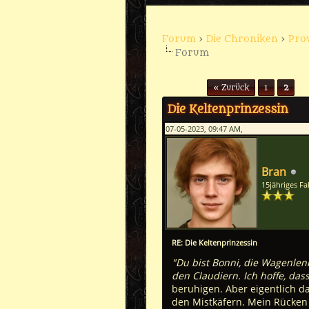
Forum
›
Die Chroniken
›
Pro
Forum
Seiten (2):
« Zurück
1
2
Die Keltenprinzessin
07-05-2023, 09:47 AM,
Bran
15jähriges F
RE: Die Keltenprinzessin
"Du bist Bonni, die Wagenlen
den Claudiern. Ich hoffe, da
beruhigen. Aber eigentlich da
den Mistkäfern. Mein Rücken 