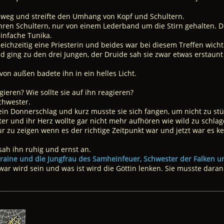
h weg und streifte den Umhang von Kopf und Schultern.
ihren Schultern, nur von einem Lederband um die Stirn gehalten.
einfache Tunika.
leichzeitig eine Priesterin und beides war bei diesem Treffen wicht
d ging zu den drei Jungen, der Druide sah sie zwar etwas erstaunt
 von außen badete ihn in ein helles Licht.
gieren? Wie sollte sie auf ihn reagieren?
Schwester.
 ein Donnerschlag und kurz musste sie sich fangen, um nicht zu st
er und ihr Herz wollte gar nicht mehr aufhören wie wild zu schlage
ur zu zeigen wenn es der richtige Zeitpunkt war und jetzt war es 
 sah ihn ruhig und ernst an.
Igraine und die Jungfrau des Samheinfeuer, Schwester der Falken u
s war wird sein und was ist wird die Göttin lenken. Sie musste dar