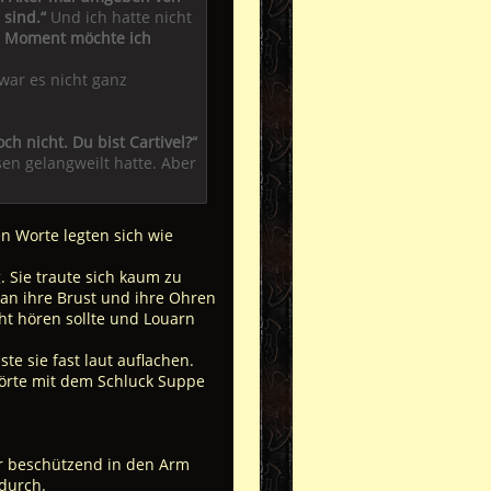
 sind.“
Und ich hatte nicht
m Moment möchte ich
war es nicht ganz
h nicht. Du bist Cartivel?“
sen gelangweilt hatte. Aber
ien Worte legten sich wie
 Sie traute sich kaum zu
 an ihre Brust und ihre Ohren
ht hören sollte und Louarn
e sie fast laut auflachen.
nhörte mit dem Schluck Suppe
er beschützend in den Arm
 durch.