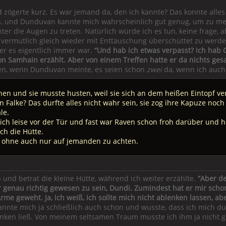
d zögerte kurz. Es war jemand da, den ich kannte? Das konnte alles
h, und Dunduvan kannte mich wahrscheinlich gut genug, um zu mer
ter die Augen zu treten. Natürlich würde ich es tun, keine frage, 
, vermutlich gleich wieder mit Enttäuschung überschüttet zu werd
 er es eigentlich immer war.
“Und hab ich etwas verpasst? Ich hab 
on Samhain erzählt. Aber von einem Treffen hatte er da nichts gesa
ben, wenn Dunduvan meinte, es seien schon
zwei
da, wenn ich auch 
hen und sie musste husten, weil sie sich an dem heißen Eintopf ve
n Falke? Das durfte alles nicht wahr sein, sie zog ihre Kapuze noch
le.
ich leise vor der Tür und fast war Raven schon froh darüber und h
ch die Hütte.
, ohne auch nur auf jemanden zu achten.
b und betrat die kleine Hütte, während ich weiter erzählte.
“Aber d
ir genau richtig gewesen zu sein, Dundi. Zumindest hat er mir sc
rme geweht. Ja, ich weiß, ich sollte mich nicht ablenken lassen, ab
annte mich ja schließlich auch schon und wusste, dass ich mich 
nken ließ. Von meinem seltsamen Traum musste ich ihm ja nicht gl