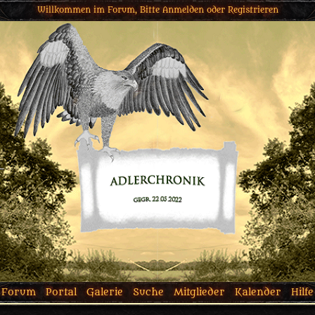
Willkommen im Forum, Bitte
Anmelden
oder
Registrieren
Forum
Portal
Galerie
Suche
Mitglieder
Kalender
Hilfe