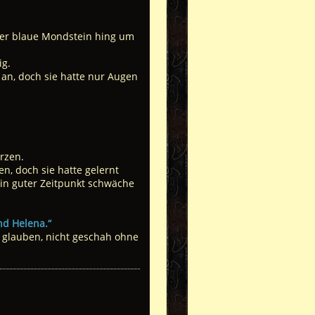
 Der blaue Mondstein hing um
ig.
 an, doch sie hatte nur Augen
ürzen.
n, doch sie hatte gelernt
kein guter Zeitpunkt schwäche
nd Helena.“
an glauben, nicht geschah ohne