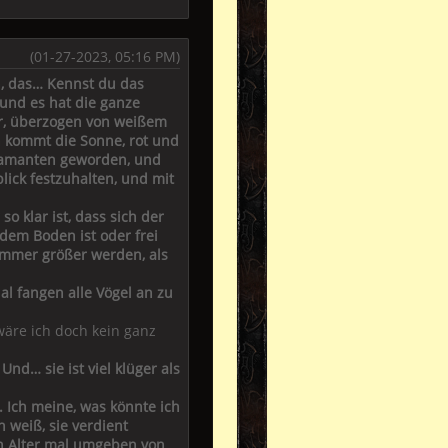
(01-27-2023, 05:16 PM)
en, das… Kennst du das
 und es hat die ganze
dir, überzogen von weißem
nn kommt die Sonne, rot und
Diamanten geworden, und
blick festzuhalten, und mit
o klar ist, dass sich der
 dem Boden ist oder frei
immer größer werden, als
l fangen alle Vögel an zu
 wäre ich doch kein ganz
Und… sie ist viel klüger als
s. Ich meine, was könnte ich
 weiß, sie verdient
en Alter mal umgeben von