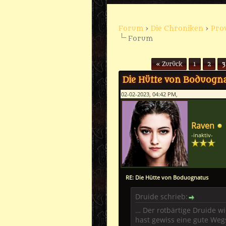
Forum
›
Die Chroniken
›
Pro
Forum
Seiten (6):
« Zurück
1
2
3
Die Hütte von Boduogn
02-02-2023, 04:42 PM,
Raven
-inaktiv-
RE: Die Hütte von Boduognatus
Druide schrieb:
… Der rotbärtige Druide wi
hast gewiss eine gute Wegst