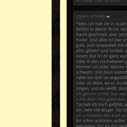
ich lieber mal für mich.
Louarn schrieb:
“Nein, ich hab sie in Isca
Gefühl in deiner Brust, w
Nacht geschneit, aber jetz
Puder. Und alles ist klar 
gold, und verwandelt mit 
alles glitzert und funkelt
einem Mal ist dir ganz war
Oder in den Hochebenen ganz
Himmel mit jeder kleinen Wo
schwebt. Und dann kommt W
hätte ein Gott sie angesto
Oder im Wald, wo es dunke
singen, und du weißt, dass
Ich grinste schief. Das wa
schlechter Filid geworden,
“So hab ich mich gefühlt, a
ich. Sehr viel klüger. Sie
Ich schüttelte den Kopf u
ihr schon anbieten, außer
jemanden, der ihr ein Hei