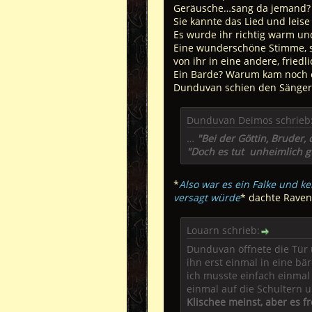
Geräusche…sang da jemand?
Sie kannte das Lied und leis
Es wurde ihr richtig warm un
Eine wunderschöne Stimme, san
von ihr in eine andere, fried
Ein Barde? Warum kam noch e
Dunduvan schien den Sänger z
Dunduvan Deimos schrieb
…
"Bei der Göttin, Bruder,
"Doch es tut unheimlich g
*
Also war es ein Falke und k
versagt würde
* dachte Raven
Louarn schrieb:
Dunduvan öffnete die Tür u
ihn erst einmal in eine b
ich musste einfach einmal f
einmal auf die Schultern 
Klischee meinst, aber es fr