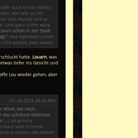
 oder auch nichts heißen.
ken, wie sehr es mir
aber man musste sich ja
en. Und ganz sicher wäre
Calum schon in der Stadt
gt.“
Und irgendwie schien
nicht wusste, zwei wovon.
rschluckt hatte.
Louarn
, was
 etwas tiefer ins Gesicht und
offe Lou wieder gehen, aber
(01-26-2023, 08:45 PM)
er Wind, der mich
hon das schönste Mädchen
er… „
Ich grinste
durchaus vom schönen
eich erzählen, den behielt