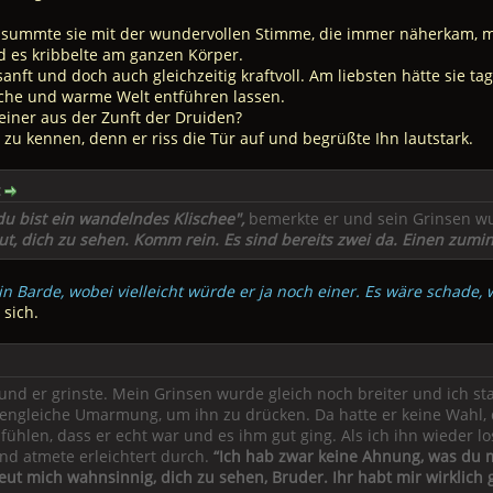
e summte sie mit der wundervollen Stimme, die immer näherkam, m
d es kribbelte am ganzen Körper.
ft und doch auch gleichzeitig kraftvoll. Am liebsten hätte sie ta
liche und warme Welt entführen lassen.
iner aus der Zunft der Druiden?
u kennen, denn er riss die Tür auf und begrüßte Ihn lautstark.
:
 du bist ein wandelndes Klischee",
bemerkte er und sein Grinsen wu
ut, dich zu sehen. Komm rein. Es sind bereits zwei da. Einen zumi
ein Barde, wobei vielleicht würde er ja noch einer. Es wäre schade
 sich.
nd er grinste. Mein Grinsen wurde gleich noch breiter und ich st
ärengleiche Umarmung, um ihn zu drücken. Da hatte er keine Wahl,
ühlen, dass er echt war und es ihm gut ging. Als ich ihn wieder los
und atmete erleichtert durch.
“Ich hab zwar keine Ahnung, was du
eut mich wahnsinnig, dich zu sehen, Bruder. Ihr habt mir wirklich ge