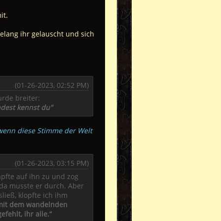
it.
gelang ihr gelauscht und sich
(01-26-2023, 02:52 PM)
rde breiter:
ndest kennst du"
, wenn diese Stimme der Welt
(01-26-2023, 03:15 PM)
apfte auf ihn zu und zog
 da musste er durch. Aber
ließ, klopfte ich ihm
 mit dem wandelnden
fehlt, ihr alle.“