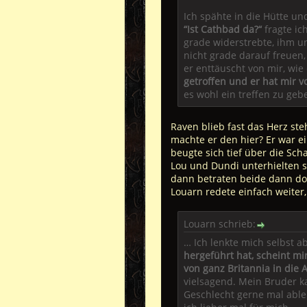
Ich spähte in die Hütte un
“Ist Cathbad da?“
fragte ic
grade widerstrebte, ihm un
nicht grade darauf freuen
er enttäuscht von mir, wie
getroffen und er hat mir v
es wohl ein treffen zu ge
Raven blieb fast das Herz ste
machte er den hier? Er war ei
beugte sich tief über die Scha
Lou und Dundi unterhielten s
dann betraten beide dann do
Louarn redete einfach weiter
Louarn schrieb:
… Ich lenkte mich selbst a
hergeführt hat, scheint m
von ganz Britannia in die A
vielsagend. Mein Bruder k
Geschlecht gerne mal able