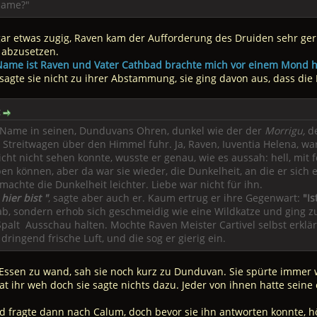
 Name?"
ar etwas zugig, Raven kam der Aufforderung des Druiden sehr ger
abzusetzen.
 Name ist Raven und Vater Cathbad brachte mich vor einem Mond h
sagte sie nicht zu ihrer Abstammung, sie ging davon aus, dass die
:
n Name in seinen, Dunduvans Ohren, dunkel wie der der
Morrigu,
de
 Streitwagen über den Himmel fuhr. Ja, Raven, Iuventia Helena, wa
ht nicht sehen konnte, wusste er genau, wie es aussah: hell, mit
ben können, aber da war sie wieder, die Dunkelheit, an die er sich 
achte die Dunkelheit leichter. Liebe war nicht für ihn.
hier bist "
, sagte aber auch er. Kaum ertrug er ihre Gegenwart:
"Is
ab, sondern erhob sich geschmeidig wie eine Wildkatze und ging zu
palt Ausschau halten. Mochte Raven Meister Cartivel selbst erklä
 dringend frische Luft, und die sog er gierig ein.
t Essen zu wand, sah sie noch kurz zu Dunduvan. Sie spürte immer
 tat ihr weh doch sie sagte nichts dazu. Jeder von ihnen hatte sei
nd fragte dann nach Calum, doch bevor sie ihn antworten konnte, h