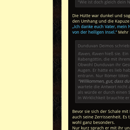
"Wie ist doch gleich dein
Die Hütte war dunkel und sog
den Umhang und die Kapuze 
„Ich danke euch Vater, mein
von der heiligen Insel.“
Mehr 
Dunduvan Deimos schrieb
Raven, Raven
hieß sie. Ei
Rabengöttin, die mit ihrem
Obwohl Dunduvan ihr Gesic
Augen. Er hätte es lieb ha
entrann. Nur Römer töten m
"Willkommen, gut, dass du 
wartete die Antwort nicht 
als würde er durch einen S
In Wirklichkeit brauchte er
Bevor sie sich der Schale mi
auch seine Zerrissenheit. Es
wohl ganz besonders.
Nur kurz sprach er mit ihr u