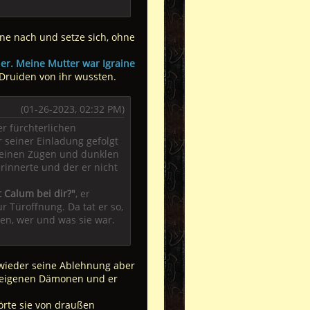
ne nach und setze sich, ohne
er. Meine Mutter war Igraine
 Druiden von ihr wussten.
(01-26-2023, 02:32 PM)
r fürchterlichen
r seiner Einladung gefolgt
 feinen Zügen und dunklen
erinnerte und der er nicht
t Calum bei dir?"
, er
r Türoffnung. Da tat er so,
ren, wer und was sie war.
 wieder seine Ablehnung aber
ne eigenen Dämonen und er
örte sie von draußen