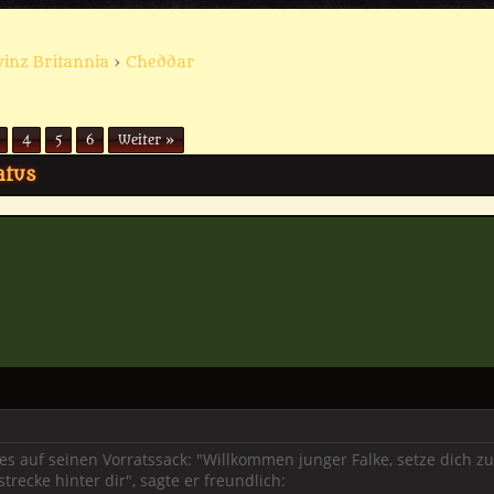
vinz Britannia
›
Cheddar
4
5
6
Weiter »
atus
es auf seinen Vorratssack: "Willkommen junger Falke, setze dich z
recke hinter dir", sagte er freundlich: