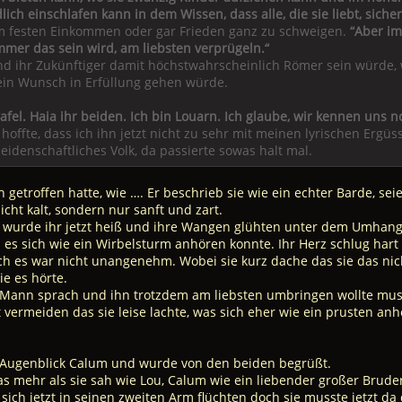
ich einschlafen kann in dem Wissen, dass alle, die sie liebt, sicher
em festen Einkommen oder gar Frieden ganz zu schweigen.
“Aber i
mmer das sein wird, am liebsten verprügeln.“
d ihr Zukünftiger damit höchstwahrscheinlich Römer sein würde, 
ein Wunsch in Erfüllung gehen würde.
el. Haia ihr beiden. Ich bin Louarn. Ich glaube, wir kennen uns noc
 hoffte, dass ich ihn jetzt nicht zu sehr mit meinen lyrischen Ergüs
leidenschaftliches Volk, da passierte sowas halt mal.
ch getroffen hatte, wie …. Er beschrieb sie wie ein echter Barde, se
cht kalt, sondern nur sanft und zart.
 wurde ihr jetzt heiß und ihre Wangen glühten unter dem Umhang.
 es sich wie ein Wirbelsturm anhören konnte. Ihr Herz schlug hart
ch es war nicht unangenehm. Wobei sie kurz dache das sie das nic
ie es hörte.
 Mann sprach und ihn trotzdem am liebsten umbringen wollte musst
t vermeiden das sie leise lachte, was sich eher wie ein prusten a
 Augenblick Calum und wurde von den beiden begrüßt.
was mehr als sie sah wie Lou, Calum wie ein liebender großer Brud
ich jetzt in seinen zweiten Arm flüchten doch sie musste jetzt da