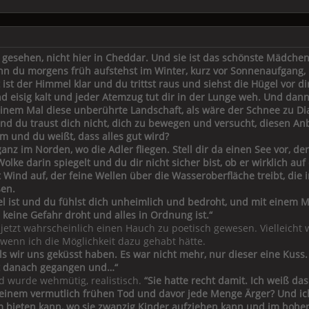
lis gesehen, nicht hier in Cheddar. Und sie ist das schönste Mädch
enn du morgens früh aufstehst im Winter, kurz vor Sonnenaufgang,
t ist der Himmel klar und du trittst raus und siehst die Hügel vor 
und eisig kalt und jeder Atemzug tut dir in der Lunge weh. Und da
einem Mal diese unberührte Landschaft, als wäre der Schnee zu 
, und du traust dich nicht, dich zu bewegen und versucht, diesen An
m und du weißt, dass alles gut wird?
 im Norden, wo die Adler fliegen. Stell dir da einen See vor, der s
lke darin spiegelt und du dir nicht sicher bist, ob er wirklich auf
ind auf, der feine Wellen über die Wasseroberfläche treibt, die 
ßen.
l ist und du fühlst dich unheimlich und bedroht, und mit einem Ma
 keine Gefahr droht und alles in Ordnung ist.“
r jetzt wahrscheinlich einen Hauch zu poetisch gewesen. Vielleicht
 wenn ich die Möglichkeit dazu gehabt hätte.
ls wir uns geküsst haben. Es war nicht mehr, nur dieser eine Kuss. 
 ist danach gegangen und…“
nd wurde wehmütig, realistisch.
“Sie hatte recht damit. Ich weiß da
 einem vermutlich frühen Tod und davor jede Menge Ärger? Und ich
m bieten kann, wo sie zwanzig Kinder aufziehen kann und im hoh