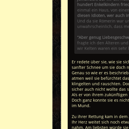
hundert Enkelkindern friedl
einmal ein Haus, von ein
diesen Idioten, wer auch i
Und da sie Römerin war un
unwahrscheinlich, dass m
“Aber genug Liebesgeschwaf
fragte ich den Älteren und
wir Kelten waren ein sehr 
Er redete über sie, wie sie si
sanfter Schnee um sie doch ni
Genau so wie er es beschrieb
atmen weil sie befürchtet das
klingelten und rauschten. Do
sicher auch nicht wollte das s
Als er von ihrem zukünftigen
Doch ganz konnte sie es nich
im Mund.
Zu ihrer Rettung kam in dem
Ihr Herz weitet sich noch et
nahm. Am liebsten würde sie s