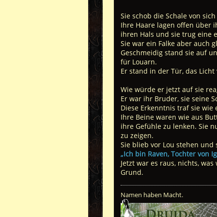
Sie schob die Schale von sic
Ihre Haare lagen offen über 
ihren Hals und sie trug eine 
Sie war ein Falke aber auch g
Geschmeidig stand sie auf un
für Louarn.
Er stand in der Tür, das Licht
Wie würde er jetzt auf sie rea
Er war ihr Bruder, sie seine 
Diese Erkenntnis traf sie wie
Ihre Beine waren wie aus Butt
ihre Gefühle zu lenken. Sie n
zu zeigen.
Sie blieb vor Lou stehen und
„Ich bin Raven, Tochter von 
Jetzt war es raus, nichts, wa
Grund.
Namen haben Macht.