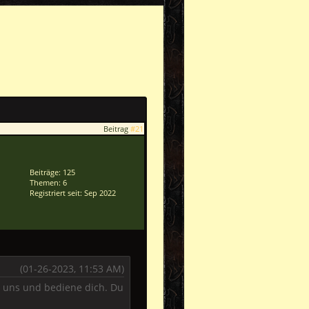
Beitrag
#21
Beiträge: 125
Themen: 6
Registriert seit: Sep 2022
(01-26-2023, 11:53 AM)
u uns und bediene dich. Du