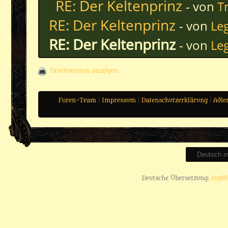
RE: Der Keltenprinz
- von
T
RE: Der Keltenprinz
- von
Le
RE: Der Keltenprinz
- von
Le
Druckversion anzeigen
Foren-Team
|
Impressum
|
Datenschutzerklärung
|
Adle
Deutsche Übersetzung:
MyBB