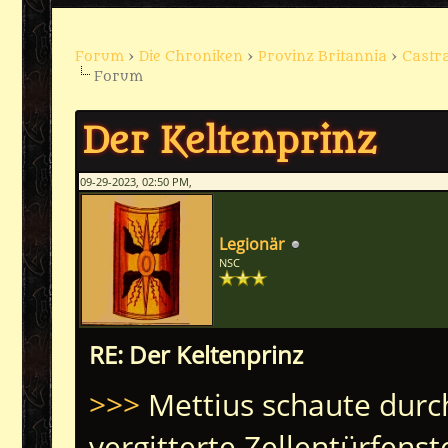
Forum
›
Die Chroniken
›
Provinz Britannia
›
Castra
Forum
Der Keltenprinz
09-29-2023, 02:50 PM,
Legionär
NSC
RE: Der Keltenprinz
>>>
Mettius schaute durch
vergitterte Zellentürfenst