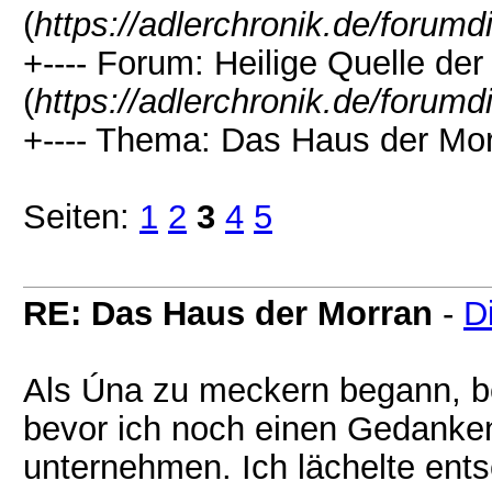
(
https://adlerchronik.de/forumd
+---- Forum: Heilige Quelle der 
(
https://adlerchronik.de/forumd
+---- Thema: Das Haus der Mor
Seiten:
1
2
3
4
5
RE: Das Haus der Morran
-
D
Als Úna zu meckern begann, be
bevor ich noch einen Gedanken
unternehmen. Ich lächelte ent