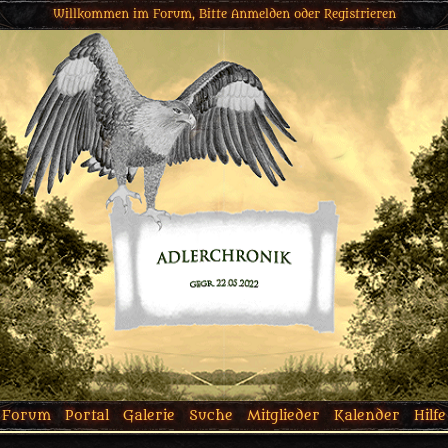
Willkommen im Forum, Bitte
Anmelden
oder
Registrieren
Forum
Portal
Galerie
Suche
Mitglieder
Kalender
Hilfe