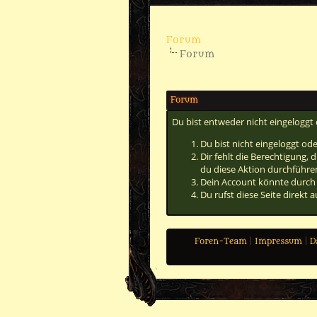
Forum
Forum
Forum
Du bist entweder nicht eingeloggt 
Du bist nicht eingeloggt od
Dir fehlt die Berechtigung,
du diese Aktion durchführen
Dein Account könnte durch 
Du rufst diese Seite direkt
Foren-Team
|
Impressum
|
D