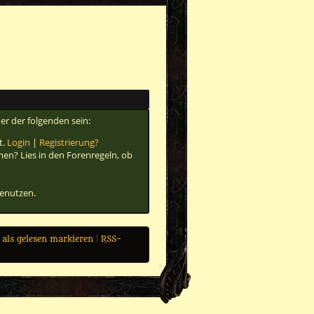
er der folgenden sein:
t.
Login
|
Registrierung?
men? Lies in den Forenregeln, ob
benutzen.
 als gelesen markieren
|
RSS-