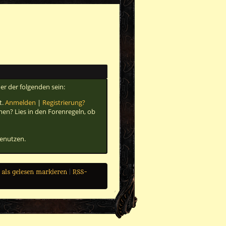
er der folgenden sein:
t.
Anmelden
|
Registrierung?
men? Lies in den Forenregeln, ob
benutzen.
 als gelesen markieren
|
RSS-