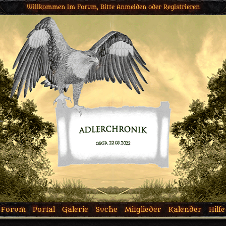
Willkommen im Forum, Bitte
Anmelden
oder
Registrieren
Forum
Portal
Galerie
Suche
Mitglieder
Kalender
Hilfe