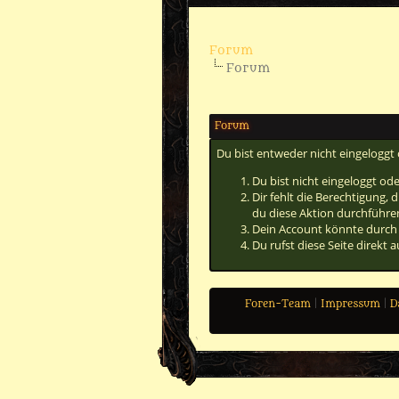
Forum
Forum
Forum
Du bist entweder nicht eingeloggt 
Du bist nicht eingeloggt od
Dir fehlt die Berechtigung,
du diese Aktion durchführen
Dein Account könnte durch 
Du rufst diese Seite direkt
Foren-Team
|
Impressum
|
D