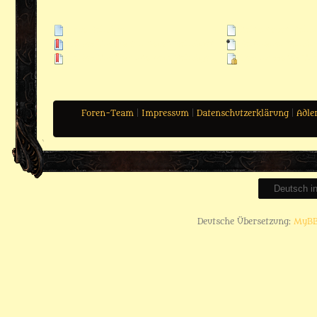
Neue Beiträge
Keine neuen Beitr
Heißes Thema mit neuen Beiträgen
Beinhaltet Beiträg
Heißes Thema ohne neue Beiträge
Geschlossenes Th
Foren-Team
|
Impressum
|
Datenschutzerklärung
|
Adle
Deutsche Übersetzung:
MyBB