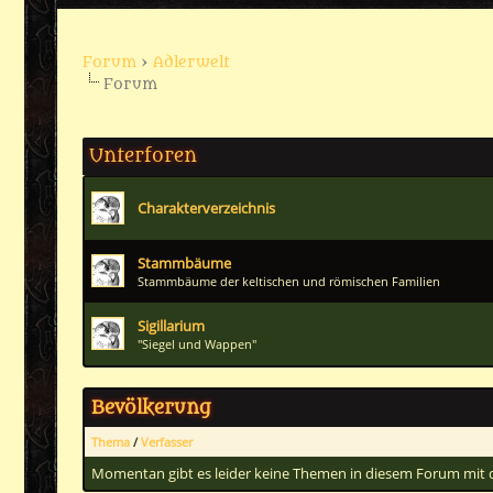
Forum
›
Adlerwelt
Forum
Benutzer, die gerade dieses Forum ansehen: 1 Gast/Gäste
Unterforen
Charakterverzeichnis
Stammbäume
Stammbäume der keltischen und römischen Familien
Sigillarium
"Siegel und Wappen"
Bevölkerung
Thema
/
Verfasser
Momentan gibt es leider keine Themen in diesem Forum mit d