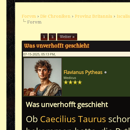
Forum
›
Die Chroniken
›
Provinz Britannia
›
Iscalis
Forum
Seiten (2):
1
2
Weiter »
Was unverhofft geschieht
07-15-2025, 05:13 PM,
Flavianus Pytheas
Medicus
Was unverhofft geschieht
Ob
Caecilius Taurus
schon